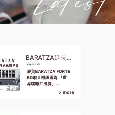
BARATZA延長
保固活動
2024/4/25
慶賀BARATZA FORTE
BG磨豆機獲選為 『世
界咖啡沖煮賽』
2024~2026 『比賽用
> more
機』WBrC臺灣選拔賽
指定用 即日起凡購買
BARATZA任一型號磨
豆機 至昱鑫GOOGLE商