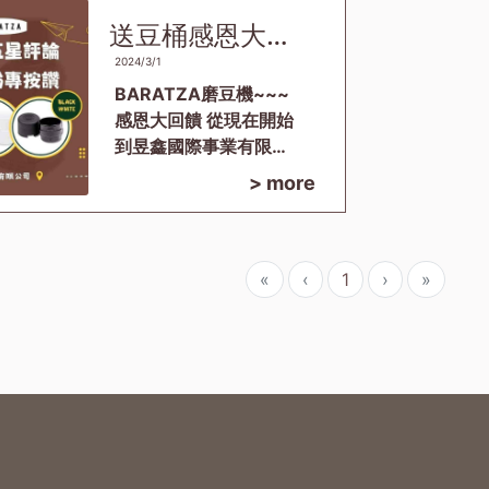
家五星評論
送豆桶感恩大回
饋 BARATZA磨
2024/3/1
豆機~~~
BARATZA磨豆機~~~
感恩大回饋 從現在開始
到昱鑫國際事業有限公
司 「Google Map 五星
> more
評論🌟 + FB粉私專頁
按讚👍」 留言+拍照你
的BARATZA磨豆機上
傳填寫評論 就送單份豆
«
‹
1
›
»