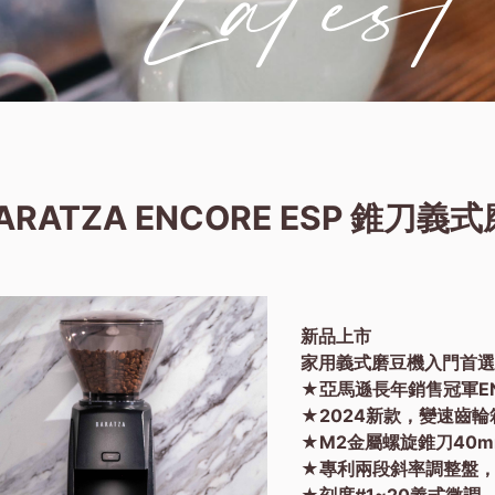
ARATZA ENCORE ESP 錐刀義
新品上市
家用義式磨豆機入門首
★亞馬遜長年銷售冠軍EN
★2024新款，變速齒輪
★M2金屬螺旋錐刀40m
★專利兩段斜率調整盤