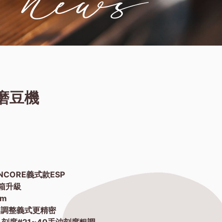
式磨豆機
選
CORE義式款ESP
箱升級
m
，調整義式更精密